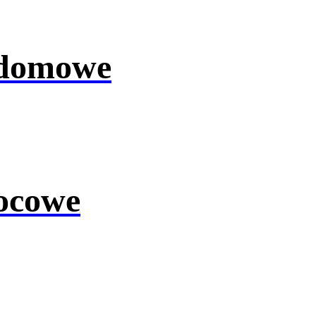
 domowe
ocowe