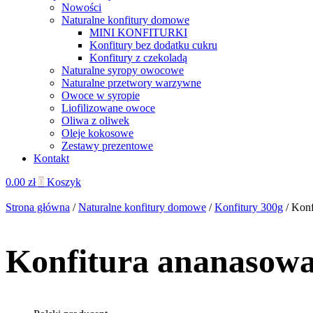
Nowości
Naturalne konfitury domowe
MINI KONFITURKI
Konfitury bez dodatku cukru
Konfitury z czekoladą
Naturalne syropy owocowe
Naturalne przetwory warzywne
Owoce w syropie
Liofilizowane owoce
Oliwa z oliwek
Oleje kokosowe
Zestawy prezentowe
Kontakt
0.00
zł
0
Koszyk
Strona główna
/
Naturalne konfitury domowe
/
Konfitury 300g
/ Konf
Konfitura ananasowa