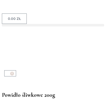
0.00
ZŁ
0
Powidło śliwkowe 200g