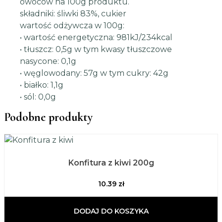
owoców na 100g produktu.
składniki: śliwki 83%, cukier
wartość odżywcza w 100g:
• wartość energetyczna: 981kJ/234kcal
• tłuszcz: 0,5g w tym kwasy tłuszczowe
nasycone: 0,1g
• węglowodany: 57g w tym cukry: 42g
• białko: 1,1g
• sól: 0,0g
Podobne produkty
Konfitura z kiwi 200g
10.39
zł
DODAJ DO KOSZYKA