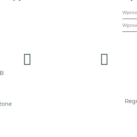
2B
Reg
żone