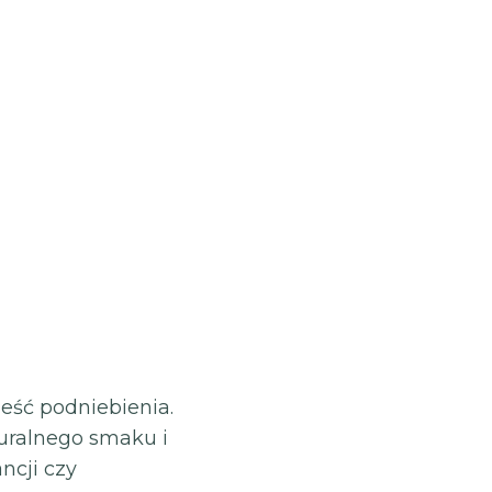
eść podniebienia.
uralnego smaku i
ncji czy