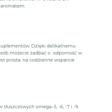
m aromatem.
 suplementów. Dzięki delikatnemu
osób możecie zadbać o odporność w
st prosta: na codzienne wsparcie
tłuszczowych omega-3, -6, -7 i -9.