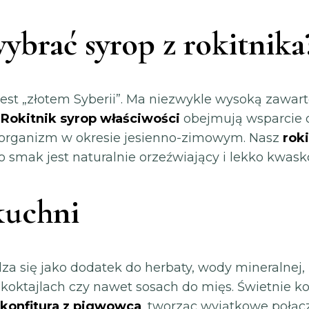
ybrać syrop z rokitnika
est „złotem Syberii”. Ma niezwykle wysoką zawart
.
Rokitnik syrop właściwości
obejmują wsparcie 
e organizm w okresie jesienno-zimowym. Nasz
rok
 smak jest naturalnie orzeźwiający i lekko kwask
kuchni
a się jako dodatek do herbaty, wody mineralnej,
koktajlach czy nawet sosach do mięs. Świetnie k
konfitura z pigwowca
, tworząc wyjątkowe połą