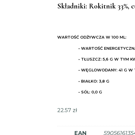
Składniki:
Rokitnik 33%, c
WARTOŚĆ ODŻYWCZA W 100 ML:
• WARTOŚĆ ENERGETYCZNA: 
• TŁUSZCZ: 5,6 G W TYM 
• WĘGLOWODANY: 41 G W 
• BIAŁKO: 3,8 G
• SÓL: 0,0 G
22.57
zł
EAN
5905616135