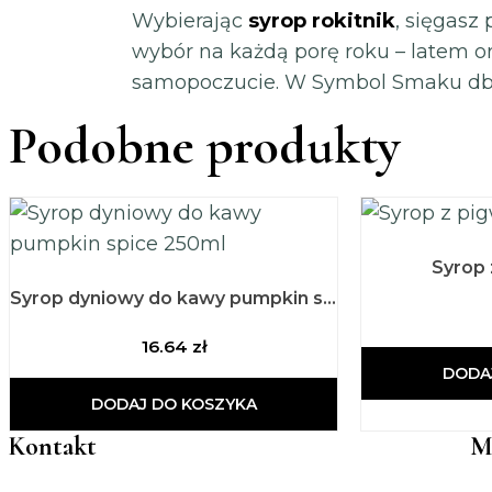
Wybierając
syrop rokitnik
, sięgasz
wybór na każdą porę roku – latem or
samopoczucie. W Symbol Smaku dbamy
Podobne produkty
Syrop 
Syrop dyniowy do kawy pumpkin spice 250ml
16.64
zł
DODA
DODAJ DO KOSZYKA
Kontakt
M