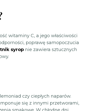
?
ość witaminy C, a jego właściwości
odporności, poprawę samopoczucia
itnik syrop
nie zawiera sztucznych
owy.
 lemoniad czy ciepłych naparów.
omponuje się z innymi przetworami,
czenia smakowe. W chłodne dni