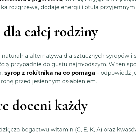
nika rozgrzewa, dodaje energii i otula przyjemny
 dla całej rodziny
 naturalna alternatywa dla sztucznych syropów i
cią przypadnie do gustu najmłodszym. W ten sp
a,
syrop z rokitnika na co pomaga
– odpowiedź je
hronę przed jesiennym osłabieniem.
re doceni każdy
zięcza bogactwu witamin (C, E, K, A) oraz kwasów 