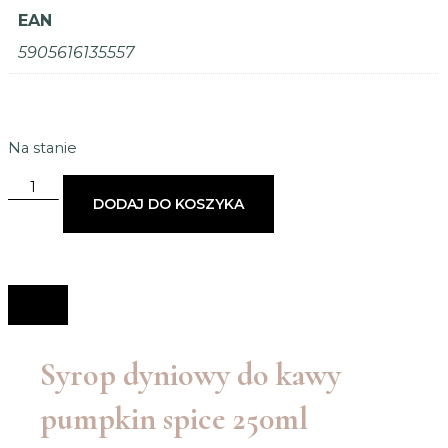
EAN
5905616135557
Na stanie
DODAJ DO KOSZYKA
Syrop dyniowy do kawy
pumpkin spice 250ml