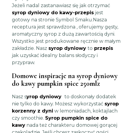
Jeżeli nadal zastanawiasz się jak otrzymać
syrop dyniowy do kawy-przepis
jest
gotowy na stronie Symbol Smaku.Nasza
receptura jest sprawdzona , oferujemy gęsty,
aromatyczny syrop z dużą zawartością dyni.
Wszystko jest produkowane ręcznie w małym
zakładzie. Nasz
syrop dyniowy
to
przepis
jak uzyskać idealny balans słodyczy i
przypraw.
Domowe inspiracje na s
yrop dyniowy
do kawy pumpkin spice 250ml
z
Nasz s
yrop dyniowy
to doskonały dodatek
nie tylko do kawy. Możesz wykorzystać
syrop
korzenny z dyni
w lemoniadach, koktajlach
czy smoothie.
Syrop pumpkin spice do
kawy
nada też charakteru domowej gorącej
czekoladzie. Jeśli chcesz zaskoczyć gości,