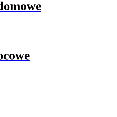
 domowe
ocowe