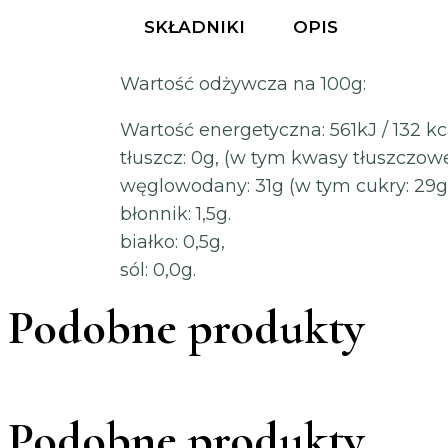
SKŁADNIKI
OPIS
Wartość odżywcza na 100g:
Wartość energetyczna: 561kJ / 132 kc
tłuszcz: 0g, (w tym kwasy tłuszczow
węglowodany: 31g (w tym cukry: 29g
błonnik: 1,5g.
białko: 0,5g,
sól: 0,0g.
Podobne produkty
Podobne produkty