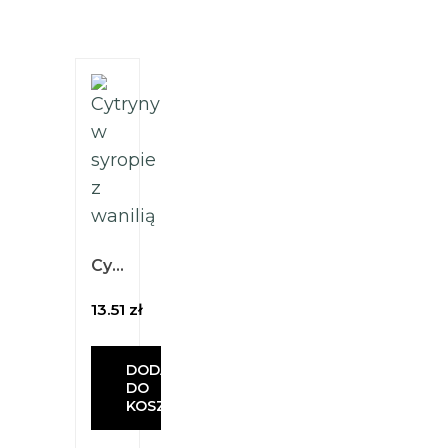
Cytryny w syropie z wanilią 260ml
13.51
zł
DODAJ
DO
KOSZYKA