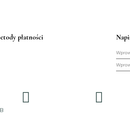
etody płatności
Napi
2B