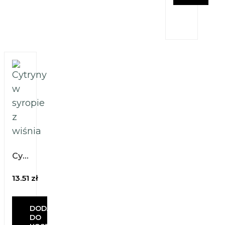
Cytryny w syropie z wiśnią 260 ml
13.51
zł
DODAJ
DO