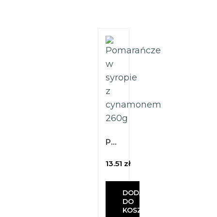
Pomarańcze w syropie z cynamonem 260g
13.51
zł
DODAJ
DO
A
KOSZYKA