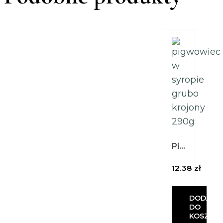
Pigwowiec w syropie 290g
12.38
zł
DODAJ
DO
KOSZYK