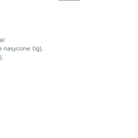
al
e nasycone: 0g),
),