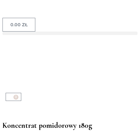
0.00
ZŁ
0
Koncentrat pomidorowy 180g