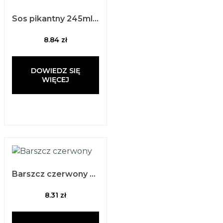
Sos pikantny 245ml/220g
8.84
zł
DOWIEDZ SIĘ
WIĘCEJ
Barszcz czerwony 500ml
8.31
zł