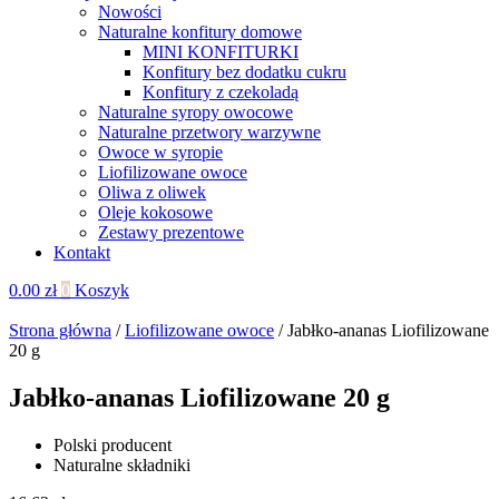
Nowości
Naturalne konfitury domowe
MINI KONFITURKI
Konfitury bez dodatku cukru
Konfitury z czekoladą
Naturalne syropy owocowe
Naturalne przetwory warzywne
Owoce w syropie
Liofilizowane owoce
Oliwa z oliwek
Oleje kokosowe
Zestawy prezentowe
Kontakt
0.00
zł
0
Koszyk
Strona główna
/
Liofilizowane owoce
/ Jabłko-ananas Liofilizowane
20 g
Jabłko-ananas Liofilizowane 20 g
Polski producent
Naturalne składniki