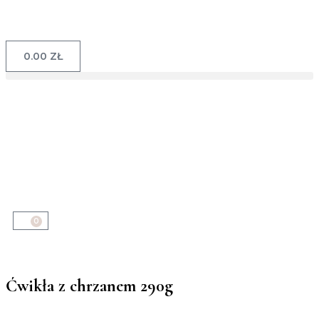
0.00
ZŁ
0
Ćwikła z chrzanem 290g